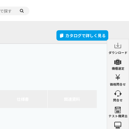
ポート
会社案内
お問い合わせ
カタログで詳しく見る
制御盤用クーラー
制御盤用熱交換器
ダウンロード
ENC
ENH
制御盤用クーラー
機種選定
ENC
ペルチェ式クーラー
精密空調機
NRC
PAU
価格問合せ
制御盤用熱交換器
ENH
集塵機
ミストコレクター
GDE
GME
仕様書
関連
資料
問合せ
集塵機
GDE
チラー
オイルチラー
PCU
VSC
精密空調機
テスト機貸出
PAU
ミストコレクター
GME