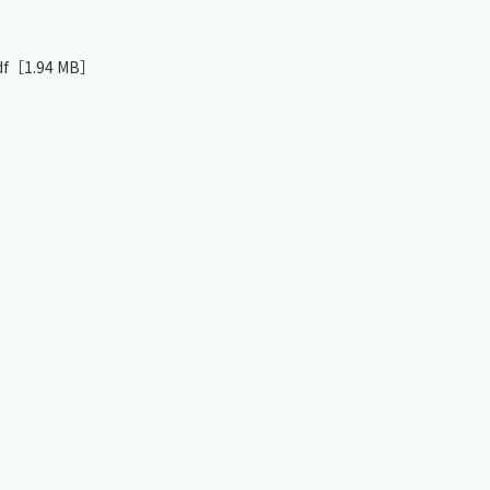
f
［1.94 MB］