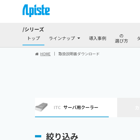
/シリーズ
商品情報
ダウン
の
トップ
ラインナップ
導入事例
選び方
HOME
取扱説明書ダウンロード
ITC
サーバ用クーラー
カ
絞り込み