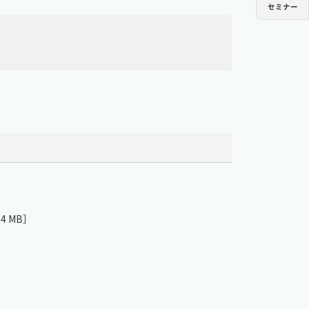
セミナー
ミストコレクター
GME
チラー
PCU
チラー
PCU
84 MB］