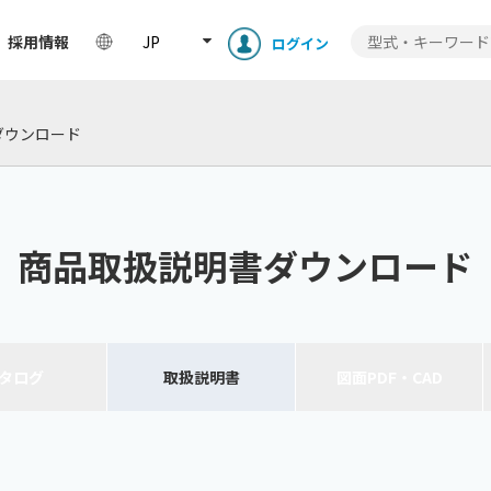
採用情報
JP
ログイン
ロード
導入・活用事例
技術情報
サ
ダウンロード
商品取扱説明書ダウンロード
タログ
取扱
説明書
図面
PDF・CAD