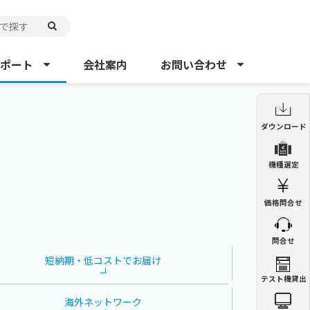
ポート
会社案内
お問い合わせ
制御盤用クーラー
制御盤用熱交換器
ダウンロード
ENC
ENH
制御盤用クーラー
機種選定
ENC
ペルチェ式クーラー
精密空調機
NRC
PAU
価格問合せ
制御盤用熱交換器
ENH
集塵機
ミストコレクター
GDE
GME
問合せ
集塵機
GDE
チラー
オイルチラー
PCU
VSC
短納期・低コストで
お届け
精密空調機
テスト機貸出
PAU
ミストコレクター
GME
海外ネットワーク