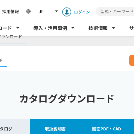
採用情報
JP
ログイン
ロード
導入・活用事例
技術情報
サ
ダウンロード
）
ド
カタログダウンロード
タログ
取扱
説明書
図面
PDF・CAD