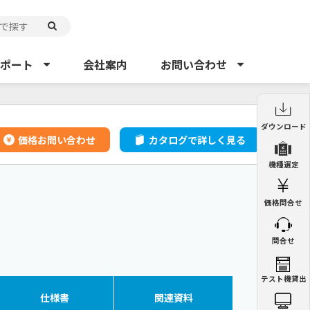
ポート
会社案内
お問い合わせ
制御盤用クーラー
制御盤用熱交換器
ダウンロード
ENC
ENH
価格お問い合わせ
カタログで詳しく見る
制御盤用クーラー
機種選定
ENC
ペルチェ式クーラー
精密空調機
NRC
PAU
価格問合せ
制御盤用熱交換器
ENH
集塵機
ミストコレクター
GDE
GME
問合せ
集塵機
GDE
チラー
オイルチラー
PCU
VSC
精密空調機
テスト機貸出
PAU
ミストコレクター
GME
仕様書
関連
資料