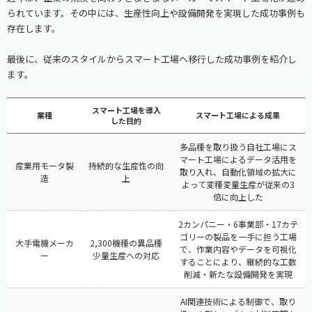
られています。その中には、生産性向上や設備開発を実現した成功事例も
存在します。
最後に、従来のスタイルからスマート工場へ移行した成功事例を紹介し
ます。
スマート工場を導入
業種
スマート工場による成果
した目的
多品種を取り扱う自社工場にス
マート工場によるデータ活用を
産業用モータ製
持続的な生産性の向
取り入れ、自動化領域の拡大に
造
上
よって変種変量生産が従来の3
倍に向上した
2カンパニー・6事業部・17カテ
ゴリーの製品を一手に担う工場
大手電機メーカ
2,300機種の異品種
で、作業内容やデータを可視化
ー
少量生産への対応
することにより、継続的な工数
削減・新たな設備開発を実現
AI関連技術による制御で、取り