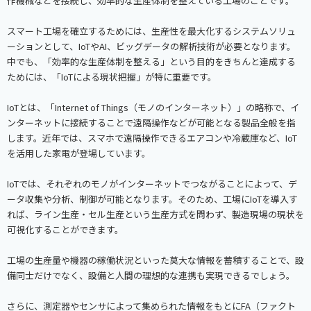
作機械などを接続し、効率的な生産体制を整えている工場のことです。
スマート工場を確立するためには、生産性を最大化するシステムソリュ
ーションとして、IoTやAI、ビッグデータの解析技術が必要となります。
中でも、「効率的な生産体制を整える」という目的をきちんと達成する
ためには、「IoTによる現状把握」が特に重要です。
IoTとは、「Internet of Things（モノのインターネット）」の略称で、イ
ンターネットに接続することで遠隔操作などが可能となる製品全般を指
します。近年では、スマホで遠隔操作できるエアコンや冷蔵庫など、IoT
を活用した家電が登場しています。
IoTでは、それぞれのモノがインターネットでつながることによって、デ
ータ収集や分析、制御が可能となります。そのため、工場にIoTを導入す
れば、ライン生産・セル生産という生産方式を問わず、製造現場の現状を
可視化することができます。
工場の生産量や機器の稼働状況といった莫大な情報を蓄積することで、設
備同士だけでなく、設備と人間の理想的な連携も実現できるでしょう。
さらに、測定器やセンサによって集められた情報をもとにFA（ファクト