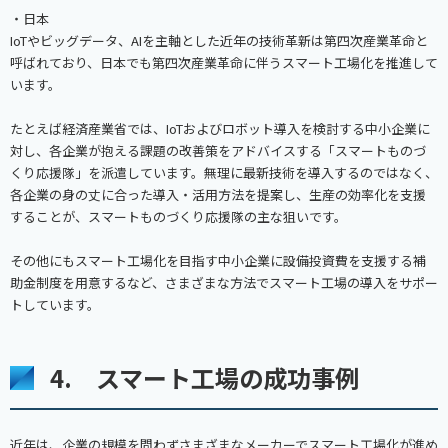
・日本
IoTやビッグデータ、AIを主軸とした近年の技術革新は第四次産業革命と
呼ばれており、日本でも第四次産業革命に伴うスマート工場化を推進して
います。
たとえば経済産業省では、IoTおよびロボット導入を検討する中小企業に
対し、各企業が抱える課題の改善策をアドバイスする「スマートものづ
くり応援隊」を派遣しています。無理に最新技術を導入するのではなく、
各企業の身の丈に合った導入・活用方法を提案し、生産の効率化を支援
することが、スマートものづくり応援隊の主な狙いです。
その他にもスマート工場化を目指す中小企業に設備投資費を支援する補
助金制度を用意するなど、さまざまな方法でスマート工場の導入をサポー
トしています。
4. スマート工場の成功事例
近年は、企業の規模を問わずさまざまなメーカーでスマート工場化が進め