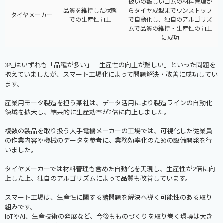
扱いの難しいゴムの材料管理か
品質を維持した状態
らタイヤ成型までワンストップ
タイヤメーカー
での生産性向上
で自動化し、独自のアルゴリズ
ムで品質の維持・生産性の向上
に成功
3社はいずれも「品種が多い」「生産性の向上が難しい」といった問題を
抱えていましたが、スマート工場化によって問題解決・改善に成功してい
ます。
産業用モータ製造を担う某社は、データ活用により製造ラインの自動化
領域を拡大し、結果的に生産効率が3倍に向上しました。
複数の製品を取り扱う大手電機メーカーの工場では、可視化した従業員
の作業内容や機械のデータを参考に、業務効率化のための設備開発を行
いました。
タイヤメーカーでは材料管理も含めた自動化を実現し、生産性が2倍に向
上した上、独自のアルゴリズムによって品質も改善しています。
スマート工場は、生産性に関する諸問題を解決へ導く可能性のある取り
組みです。
IoTやAI、生産技術の発展など、今後もものづくりを取り巻く環境は大き