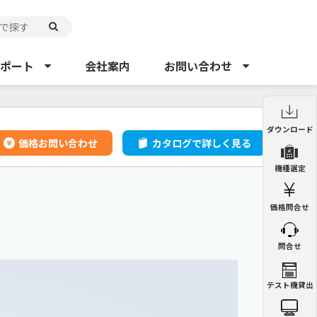
ポート
会社案内
お問い合わせ
制御盤用クーラー
制御盤用熱交換器
ダウンロード
ENC
ENH
価格お問い合わせ
カタログで詳しく見る
制御盤用クーラー
機種選定
ENC
ペルチェ式クーラー
精密空調機
NRC
PAU
価格問合せ
制御盤用熱交換器
ENH
集塵機
ミストコレクター
GDE
GME
問合せ
集塵機
GDE
チラー
オイルチラー
PCU
VSC
精密空調機
テスト機貸出
PAU
ミストコレクター
GME