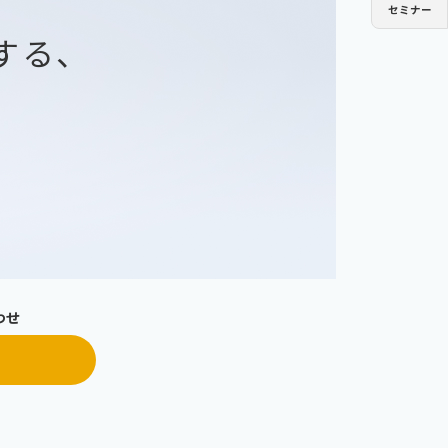
セミナー
ミストコレクター
GME
する、
チラー
PCU
チラー
PCU
わせ