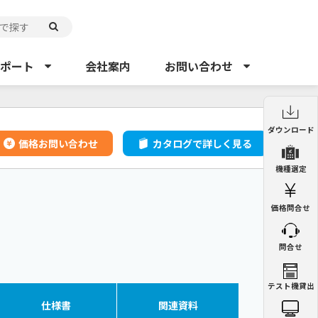
ポート
会社案内
お問い合わせ
制御盤用クーラー
制御盤用熱交換器
ダウンロード
ENC
ENH
価格お問い合わせ
カタログで詳しく見る
制御盤用クーラー
機種選定
ENC
ペルチェ式クーラー
精密空調機
NRC
PAU
価格問合せ
制御盤用熱交換器
ENH
集塵機
ミストコレクター
GDE
GME
問合せ
集塵機
GDE
チラー
オイルチラー
PCU
VSC
精密空調機
テスト機貸出
PAU
ミストコレクター
GME
仕様書
関連
資料