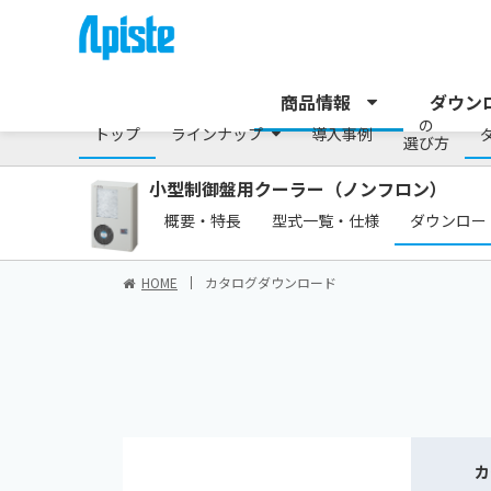
/シリーズ
商品情報
ダウン
の
トップ
ラインナップ
導入事例
選び方
小型制御盤用クーラー（ノンフロン）
概要・特長
型式一覧・仕様
ダウンロー
HOME
カタログダウンロード
カ