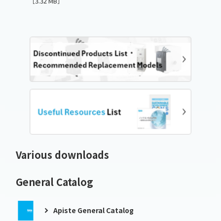
［3.32 MB］
Various downloads
General Catalog
Apiste General Catalog